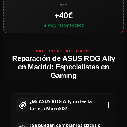
70€
+40€
🔥 Muy recomendado
PREGUNTAS FRECUENTES
Reparación de ASUS ROG Ally
en Madrid: Especialistas en
Gaming
¿Mi ASUS ROG Ally no lee la
tarjeta MicroSD?
Es el fallo más común debido a la proximidad del
¿Se pueden cambiar los sticks o
lector al sistema de ventilación. En **Reparando