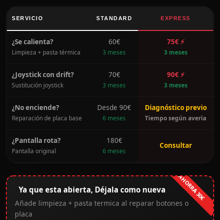
SERVICIO
STANDARD
EXPRESS
¿Se calienta?
60€
75€ ⚡
Limpieza + pasta térmica
3 meses
3 meses
¿Joystick con drift?
70€
90€ ⚡
Sustitución joystick
3 meses
3 meses
¿No enciende?
Desde 90€
Diagnóstico previo
Reparación de placa base
6 meses
Tiempo según avería
¿Pantalla rota?
180€
Consultar
Pantalla original
6 meses
AHORRA 30€
Ya que esta abierta, Déjala como nueva
Añade limpieza + pasta termica al reparar botones o
placa