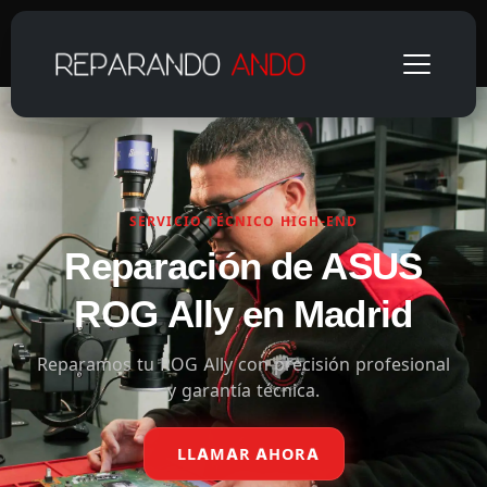
SERVICIO TÉCNICO HIGH-END
Reparación de ASUS
ROG Ally en Madrid
Reparamos tu ROG Ally con precisión profesional
y garantía técnica.
LLAMAR AHORA