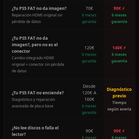
¿Tu PS5 FAT no da imagen?
70€
90€ ⚡
Reparación HDMI original sin
6 meses
6 meses
pérdida de datos
garantía
garantía
¿Tu PS5 FAT no da
imagen?, pero no es el
120€
140€ ⚡
conector
6 meses
6 meses
Cambio integrado HDMI
garantía
garantía
original + conector sin pérdida
de datos
Desde
Diagnóstico
¿Tu PS5 FAT no enciende?
120€ A
previo
160€
Diagnóstico y reparación
Tiempo
avanzada de placa base
6 meses
según avería
garantía
¿No lee discos o falla el
90€
90€ ⚡
lector?
6 meses
6 meses