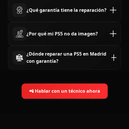
El precio depende del fallo. La
reparación de HDMI
PS5 en Madrid
suele ser económica y rápida.
¿Qué garantía tiene la reparación?
Ofrecemos diagnóstico gratuito antes de reparar.
Ofrecemos
hasta 6 meses de garantía
según la
reparación realizada, cubriendo pieza y mano de
¿Por qué mi PS5 no da imagen?
obra.
Es uno de los fallos más comunes. Normalmente se
¿Dónde reparar una PS5 en Madrid
debe a un problema en el puerto HDMI. Reparamos
PS5 sin imagen en Madrid
mediante
con garantía?
microsoldadura profesional en el mismo día.
En
Reparando Ando
somos especialistas en
reparación de PS5 en Madrid
, con servicio express,
más de
900 reseñas positivas
y política de
si no se
repara, no pagas
📲 Hablar con un técnico ahora
.