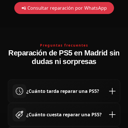
📲 Consultar reparación por WhatsApp
Preguntas frecuentes
Reparación de PS5 en Madrid sin
dudas ni sorpresas
¿Cuánto tarda reparar una PS5?
La mayoría de reparaciones de
PS5 en Madrid
,
como HDMI o limpieza, se realizan en
1-3 horas
.
¿Cuánto cuesta reparar una PS5?
Averías de placa base pueden tardar más según
diagnóstico.