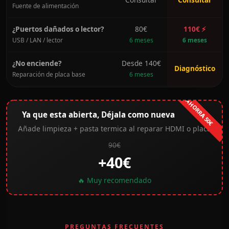
Consultar
Consultar
Fuente de alimentación
¿Puertos dañados o lector?
80€
110€ ⚡
USB / LAN / lector
6 meses
6 meses
¿No enciende?
Desde 140€
Diagnóstico
Reparación de placa base
6 meses
AHORRA 50€
Ya que esta abierta, Déjala como nueva
Añade limpieza + pasta termica al reparar HDMI o placa
90€
+40€
🔥 Muy recomendado
PREGUNTAS FRECUENTES