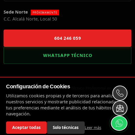
Sede Norte
PRÓXIMAMENTE
C.C. Alcalá Norte, Local 50
604 246 059
WHATSAPP TÉCNICO
Configuración de Cookies
© 2026 Reparando Ando. Servicio Técnico Profesional en Madrid.
Utilizamos cookies propias y de terceros para analizar
Privacidad
Cookies
Aviso Legal
nuestros servicios y mostrarte publicidad relacionada con
tus preferencias mediante el análisis de tus hábitos de
navegación.
Aceptar todas
Solo técnicas
Leer más