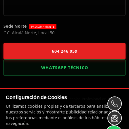
Sede Norte
PRÓXIMAMENTE
C.C. Alcalá Norte, Local 50
604 246 059
WHATSAPP TÉCNICO
Configuración de Cookies
© 2026 Reparando Ando. Servicio Técnico Profesional en Madrid.
Utilizamos cookies propias y de terceros para analizar
Privacidad
Cookies
Aviso Legal
nuestros servicios y mostrarte publicidad relacionada con
tus preferencias mediante el análisis de tus hábitos de
navegación.